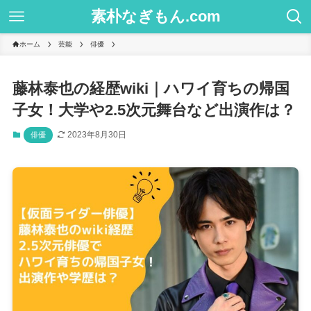
素朴なぎもん.com
ホーム
芸能
俳優
藤林泰也の経歴wiki｜ハワイ育ちの帰国
子女！大学や2.5次元舞台など出演作は？
2023年8月30日
俳優