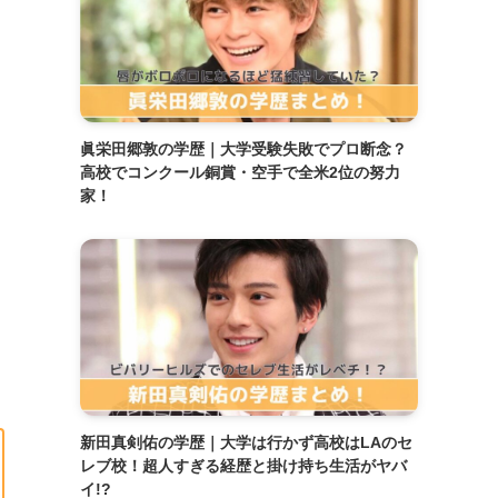
眞栄田郷敦の学歴｜大学受験失敗でプロ断念？
高校でコンクール銅賞・空手で全米2位の努力
家！
新田真剣佑の学歴｜大学は行かず高校はLAのセ
レブ校！超人すぎる経歴と掛け持ち生活がヤバ
イ!?