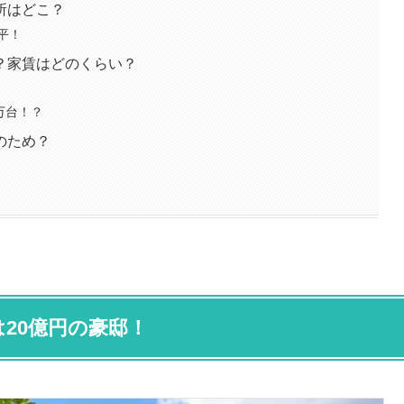
所はどこ？
平！
？家賃はどのくらい？
万台！？
のため？
20億円の豪邸！