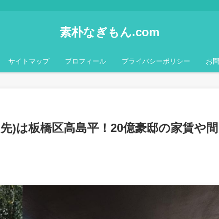
素朴なぎもん.com
サイトマップ
プロフィール
プライバシーポリシー
お
先)は板橋区高島平！20億豪邸の家賃や間