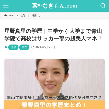
素朴なぎもん.com
ホーム
芸能
俳優
星野真里の学歴｜中学から大学まで青山
学院で高校はサッカー部の超美人マネ！
2024年5月29日
俳優
学歴