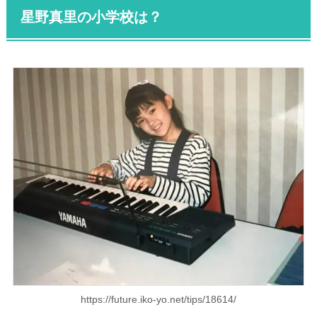
星野真里の小学校は？
https://future.iko-yo.net/tips/18614/