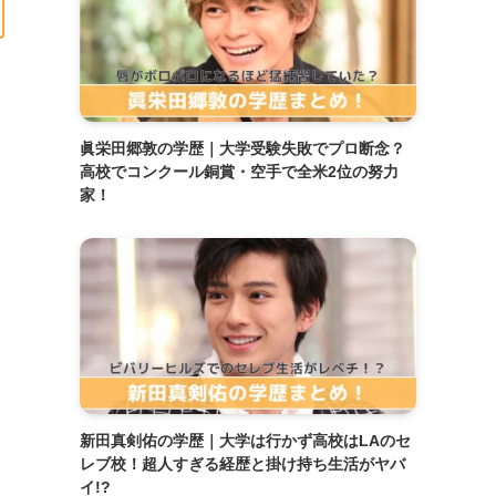
眞栄田郷敦の学歴｜大学受験失敗でプロ断念？
高校でコンクール銅賞・空手で全米2位の努力
家！
新田真剣佑の学歴｜大学は行かず高校はLAのセ
レブ校！超人すぎる経歴と掛け持ち生活がヤバ
イ!?