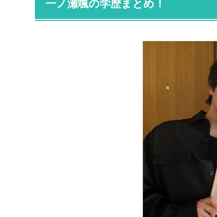
一ノ瀬颯の学歴まとめ！