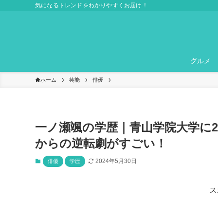
気になるトレンドをわかりやすくお届け！
グルメ
ホーム
芸能
俳優
一ノ瀬颯の学歴｜青山学院大学に2
からの逆転劇がすごい！
2024年5月30日
俳優
学歴
ス