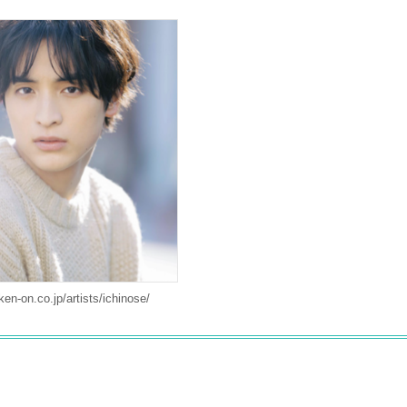
ken-on.co.jp/artists/ichinose/