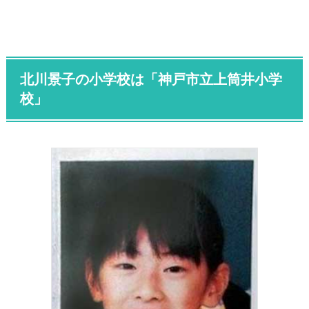
北川景子の小学校は「
神戸市立上筒井小学
校
」