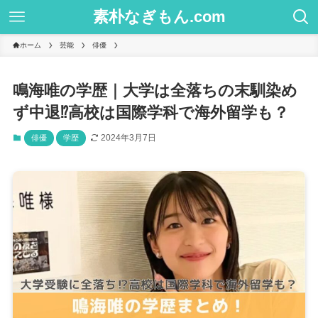
素朴なぎもん.com
ホーム
芸能
俳優
鳴海唯の学歴｜大学は全落ちの末馴染め
ず中退⁉高校は国際学科で海外留学も？
2024年3月7日
俳優
学歴