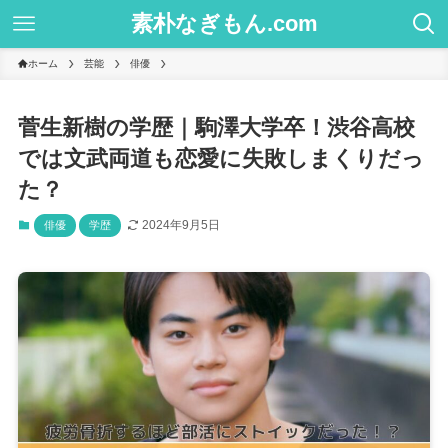
素朴なぎもん.com
ホーム
芸能
俳優
菅生新樹の学歴｜駒澤大学卒！渋谷高校
では文武両道も恋愛に失敗しまくりだっ
た？
2024年9月5日
俳優
学歴