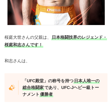
桜庭大世さんの父親は、
日本格闘技界のレジェンド・
桜庭和志さんです！
和志さんは、
「UFC殿堂」の称号を持つ
日本人唯一の
総合格闘家
であり、UFC-Jヘビー級トー
ナメント
優勝者