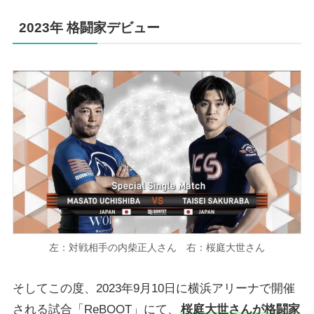
2023年 格闘家デビュー
左：対戦相手の内柴正人さん 右：桜庭大世さん
そしてこの度、2023年9月10日に横浜アリーナで開催
される試合「ReBOOT」にて、
桜庭大世さんが格闘家